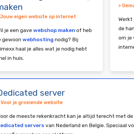
maken
> Gema
 Jouw eigen website op internet
Werkt 
de han
il je een gave
webshop maken
of heb
om je 
e gewoon
webhosting
nodig? Bij
intern
imexx haal je alles wat je nodig hebt
nel in huis.
Dedicated server
 Voor je groeiende website
oor de meeste rekenkracht kan je altijd terecht met de
edicated servers
van Nederland en Belgie. Speciaal vo