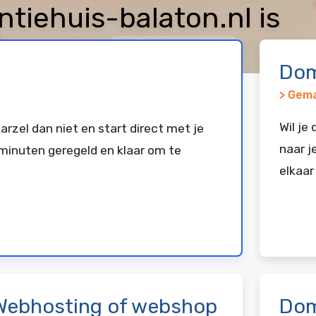
iehuis-balaton.nl is
keerd bij
Vimexx
Dom
> Gema
Wil je
arzel dan niet en start direct met je
naar j
minuten geregeld en klaar om te
elkaar
Webhosting of webshop
Dom