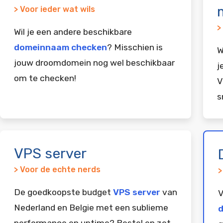
> Voor ieder wat wils
>
Wil je een andere beschikbare
domeinnaam checken
? Misschien is
W
jouw droomdomein nog wel beschikbaar
j
om te checken!
V
s
VPS server
> Voor de echte nerds
>
De goedkoopste budget
VPS server
van
V
Nederland en Belgie met een sublieme
d
performance en uptime? Bestel en zet